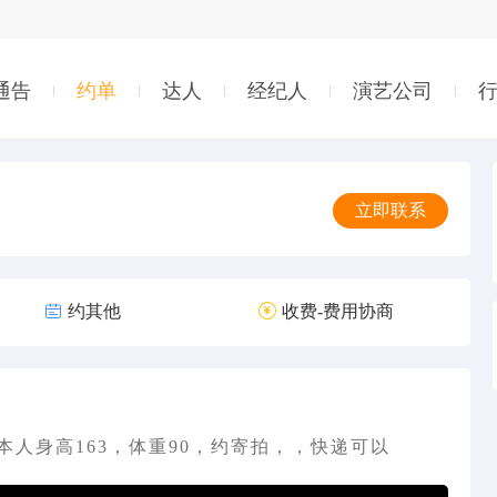
通告
约单
达人
经纪人
演艺公司
立即联系

约其他

收费-费用协商
人身高163，体重90，约寄拍，，快递可以