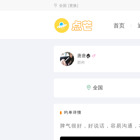
全国
[更换]
首页
唐唐🏠

郑州

全国
约单详情
脾气很好，好说话，容易沟通，本