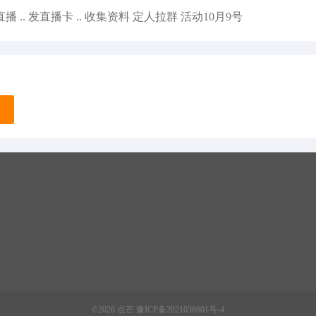
播 .. 发直播卡 .. 收集资料 定人拉群 活动10月9号
©2026 点芒
豫ICP备2021036601号-4