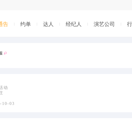
通告
约单
达人
经纪人
演艺公司
服
活动
庄
-10-03