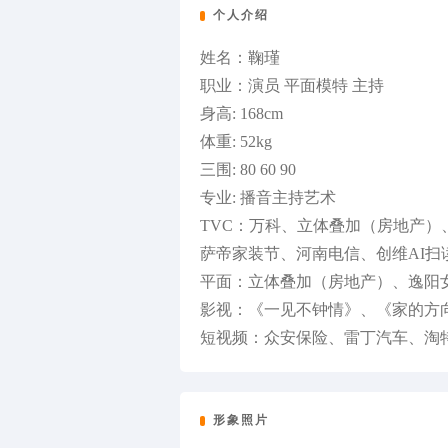
个人介绍
姓名：鞠瑾
职业：演员 平面模特 主持
身高: 168cm
体重: 52kg
三围: 80 60 90
专业: 播音主持艺术
TVC：万科、立体叠加（房地产
萨帝家装节、河南电信、创维AI扫
平面：立体叠加（房地产）、逸阳
影视：《一见不钟情》、《家的方向
短视频：众安保险、雷丁汽车、淘
形象照片